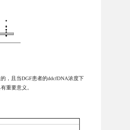
，且当DGF患者的ddcfDNA浓度下
具有重要意义。