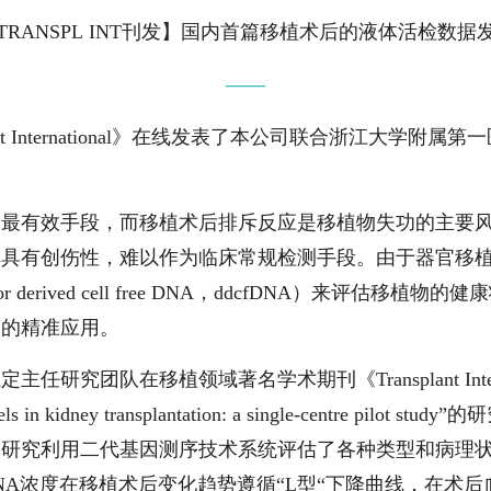
TRANSPL INT刊发】国内首篇移植术后的液体活检数据
——
t International
》在线发表了本公司联合浙江大学附属第一
的最有效手段，而移植术后排斥反应是移植物失功的主要
其具有创伤性，难以作为临床常规检测手段。由于器官移
or derived cell free DNA，ddcfDNA
）来评估移植物的健康状
床的精准应用。
仁定主任研究团队在移植领域著名学术期刊
《
Transplant Int
s in kidney transplantation: a single-centre pilot study
”的
本研究利用二代基因测序技术
系统评估了各种类型和病理状态
fDNA浓度在移植术后变化趋势遵循“L型“下降曲线，在