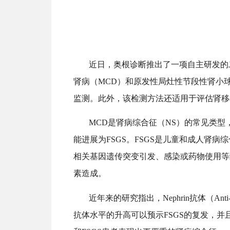
近日，奥根诊断推出了一项
自主研发的
肾病（
MCD）和原发性
局灶性节段性肾小球
监测。此外，该检测方法还适用于评估肾移植
MCD是肾病综合征（NS）的常见类型，
能进展为FSGS。
FSGS是儿童和成人肾病
相关基因遗传突变引发、感染或药物使用等
素造成。
近年来的研究指出
，
Nephrin抗体（Anti-
抗体水平的升高可以
预示FSGS的复发，