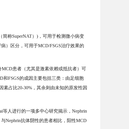
p（
简称
SuperNAT
）)，
可用于检测微小病变
A肾病）区分，可用于MCD/FSGS治疗效果的
分
MCD患者（尤其是激素依赖或抵抗者）可
D和FSGS
的成因主要包括三类：由足细胞
因素占比20-30%，
其余则由未知的原发性因
rai等人进行的一项多中心研究揭示
，
Nephrin
，与
Nephrin抗体阴性的患者相比，阳性
MCD