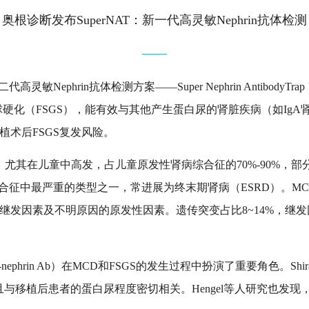
奥根诊断发布SuperNAT：新一代高灵敏Nephrin抗体检测
——
二代高灵敏
Nephrin抗体检测
方案
——
Super Nephrin AntibodyTra
硬化（FSGS）
，能有效与其他产生蛋白尿的肾脏疾病（如
Ig
术后FSGS复发风险
。
尤其在儿童中高发，占儿童原发性肾病综合征的70%-90%
，部
综合征中最严重的类型之一，常进展为终末期肾病（ESRD）
。
MC
继发因素及
不明原因的原发性因素。遗传突变占比
8~14%，继发
nephrin Ab）
在
MCD和
FSGS的发生过程中扮演了重要角色。Shi
并且与移植后患者的蛋白尿程度密切
相关。
Hengel等人研究
也
发现