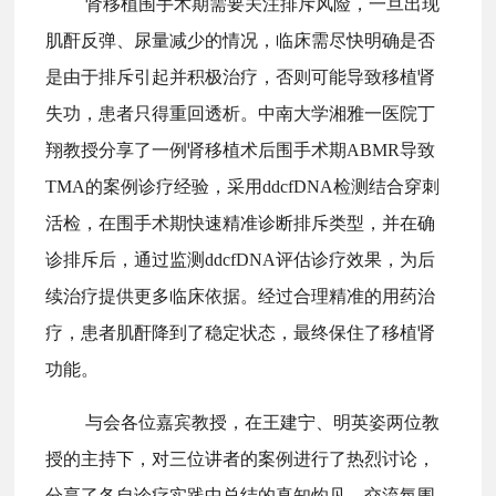
肾移植围手术期需要关注排斥风险，一旦出现
肌酐反弹、尿量减少的情况，临床需尽快明确是否
是由于排斥引起并积极治疗，否则可能导致移植肾
失功，患者只得重回透析。中南大学湘雅一医院丁
翔教授分享了一例肾移植术后围手术期ABMR导致
TMA的案例诊疗经验，采用ddcfDNA检测结合穿刺
活检，在围手术期快速精准诊断排斥类型，并在确
诊排斥后，通过监测ddcfDNA评估诊疗效果，为后
续治疗提供更多临床依据。经过合理精准的用药治
疗，患者肌酐降到了稳定状态，最终保住了移植肾
功能。
与会各位嘉宾教授，在王建宁、明英姿两位教
授的主持下，对三位讲者的案例进行了热烈讨论，
分享了各自诊疗实践中总结的真知灼见，交流氛围