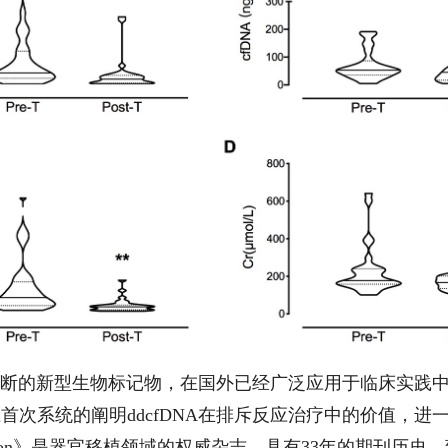
无创诊断的新型生物标记物，在国外已经广泛应用于临床实践
次系统的阐明ddcfDNA在排斥反应治疗中的价值，进一步
splantation》是器官移植领域的权威杂志，具有33年的