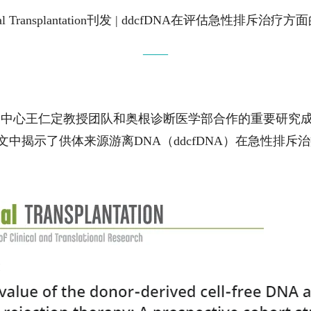
ical Transplantation刊发 | ddcfDNA在评估急性排斥治疗
——
病中心王仁定教授团队和奥根诊断医学部合作的重要研究
tation》。文中揭示了供体来源游离DNA（ddcfDNA）在急